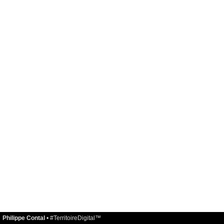
Philippe Contal
•
#TerritoireDigital™