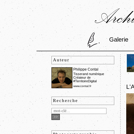
Archi
Galerie
Auteur
Philippe Contal
Tisserand numérique
Créateur de
#TerritoireDigital
L'
www.contal.fr
Recherche