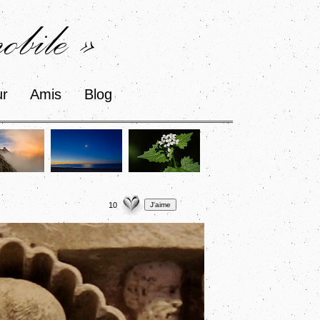
bile »
ur
Amis
Blog