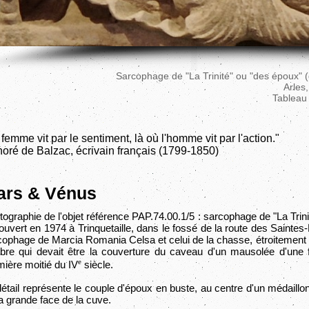
Sarcophage de "La Trinité" ou "des époux" (
Arles
Tableau
 femme vit par le sentiment, là où l'homme vit par l'action."
oré de Balzac, écrivain français (1799-1850)
ars & Vénus
ographie de l'objet référence PAP.74.00.1/5 : sarcophage de "La Trini
uvert en 1974 à Trinquetaille, dans le fossé de la route des Saintes-M
cophage de Marcia Romania Celsa et celui de la chasse, étroitement se
bre qui devait être la couverture du caveau d'un mausolée d'une fa
e
mière moitié du IV
siècle.
étail représente le couple d'époux en buste, au centre d'un médaillon
a grande face de la cuve.