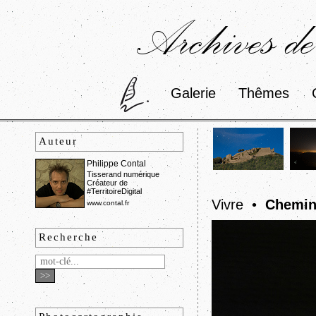
Archives de
Galerie
Thêmes
Auteur
Philippe Contal
Tisserand numérique
Créateur de
#TerritoireDigital
Vivre •
Chemin
www.contal.fr
Recherche