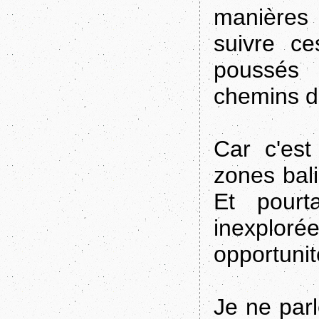
manières 
suivre c
poussés 
chemins d
Car c'est
zones bali
Et pourt
inexplor
opportunit
Je ne par