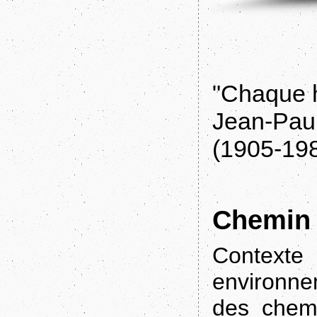
"Chaque h
Jean-Paul
(1905-19
Chemin
Contexte
environne
des chemi