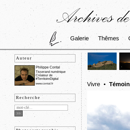
Archives de
Galerie
Thêmes
Auteur
Philippe Contal
Tisserand numérique
Créateur de
#TerritoireDigital
Vivre •
Témoin
www.contal.fr
Recherche