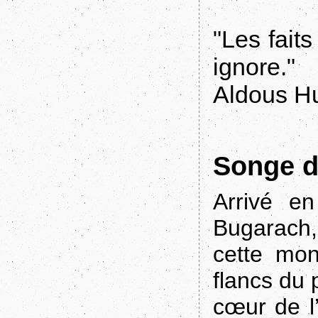
"Les fait
ignore."
Aldous Hu
Songe d
Arrivé e
Bugarach,
cette mon
flancs du 
cœur de l