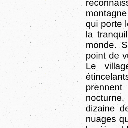
reconnais
montagne, 
qui porte
la tranqui
monde. S
point de v
Le vill
étincelant
prennent
nocturne
dizaine d
nuages qui