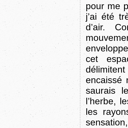
pour me pr
j’ai été t
d’air. 
mouvemen
envelopper
cet espa
délimiten
encaissé 
saurais l
l’herbe, 
les rayon
sensation