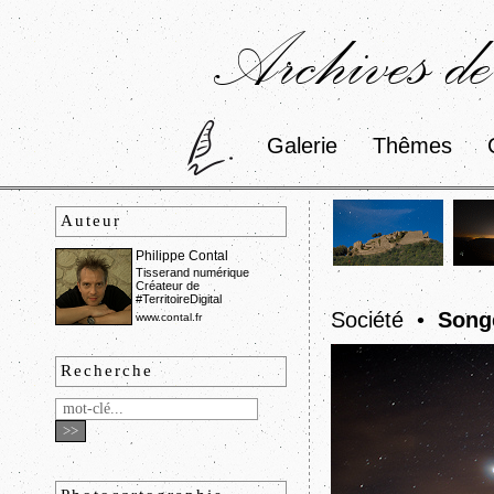
Archives de
Galerie
Thêmes
Auteur
Philippe Contal
Tisserand numérique
Créateur de
#TerritoireDigital
Société •
Songe
www.contal.fr
Recherche