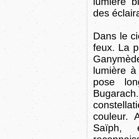
lumière b
des éclaira
Dans le ci
feux. La p
Ganymède 
lumière à
pose lon
Bugarac
constella
couleur. 
Saïph, 