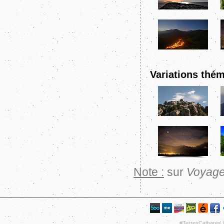
Variations thé
Note :
sur
Voyage
#TerresCathares