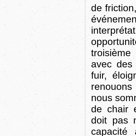
de frictio
événeme
interpré
opportu
troisième
avec des 
fuir, éloi
renouons l
nous som
de chair 
doit pas n
capacité 