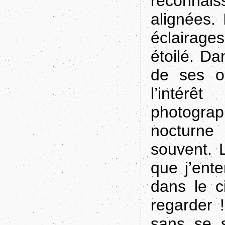
reconnai
alignées. 
éclairages 
étoilé. Da
de ses or
l’intérê
photograp
nocturne
souvent. 
que j’ente
dans le c
regarder !
sans se s