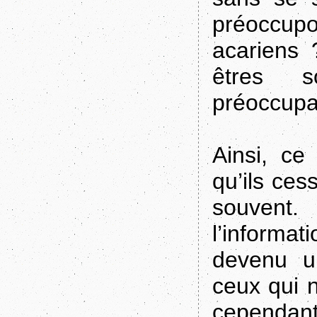
préoccup
acariens 
êtres s
préoccupa
Ainsi, c
qu’ils cess
souvent
l’informa
devenu u
ceux qui n
cependant