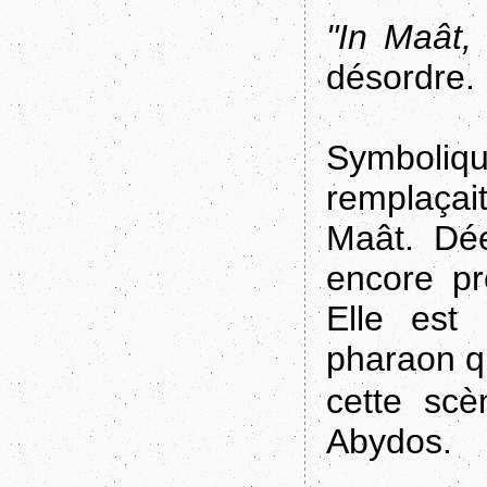
"In Maât, 
désordre.
Symboliq
remplaçait
Maât. Dée
encore pr
Elle est
pharaon qu
cette scè
Abydos.