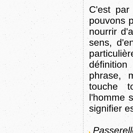
C'est pa
pouvons pr
nourrir d'
sens, d'e
particul
définitio
phrase, 
touche t
l'homme s'
signifier e
Passerell