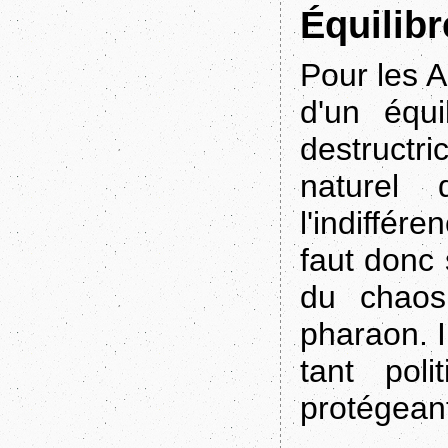
Équilibr
Pour les A
d'un équi
destructr
naturel
l'indiffé
faut donc
du chaos
pharaon. I
tant pol
protégeant