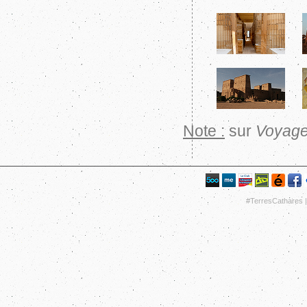
Note :
sur
Voyage
#TerresCathares