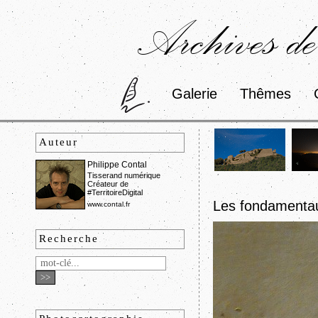
Archives de
Galerie
Thêmes
Auteur
Philippe Contal
Tisserand numérique
Créateur de
#TerritoireDigital
Les fondament
www.contal.fr
Recherche