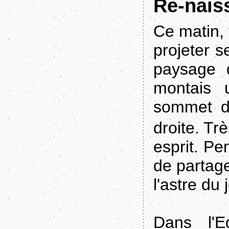
Re-nais
Ce matin, 
projeter 
paysage q
montais u
sommet de
droite. Tr
esprit. Pe
de partage
l'astre du 
Dans l'E