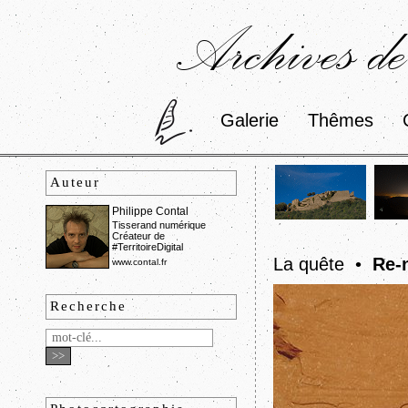
Archives de
Galerie
Thêmes
Auteur
Philippe Contal
Tisserand numérique
Créateur de
#TerritoireDigital
La quête •
Re-
www.contal.fr
Recherche