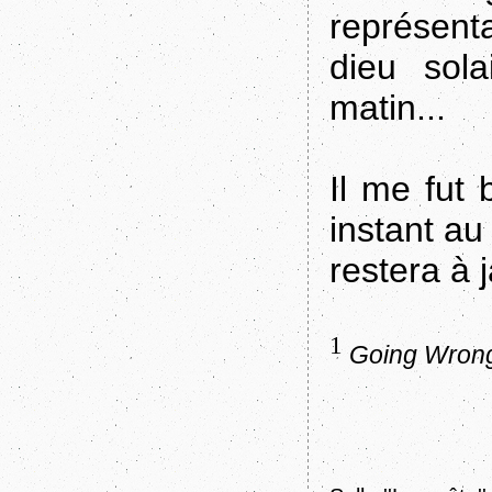
représent
dieu sol
matin...
Il me fut 
instant au
restera à
1
Going Wron