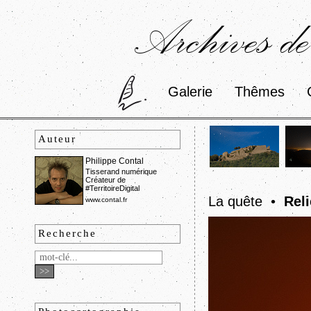
Archives de
Galerie
Thêmes
Auteur
Philippe Contal
Tisserand numérique
Créateur de
#TerritoireDigital
La quête •
Reli
www.contal.fr
Recherche