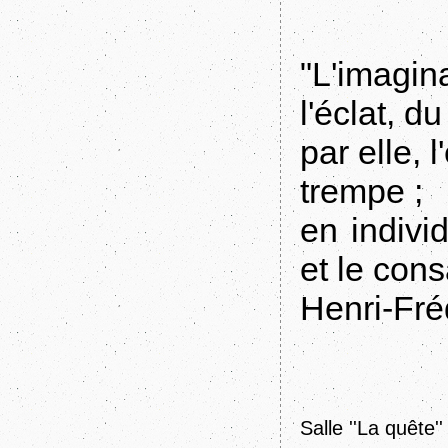
"L'imagina
l'éclat, d
par elle, 
trempe ;
en individ
et le cons
Henri-Fré
Salle ''La quête''