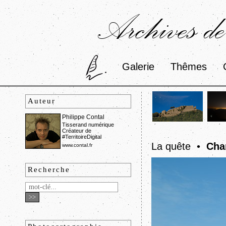
Archives de
Galerie
Thêmes
Auteur
Philippe Contal
Tisserand numérique
Créateur de
#TerritoireDigital
La quête •
Cha
www.contal.fr
Recherche