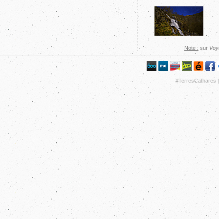
Note :
sur
Voy
#TerresCathares