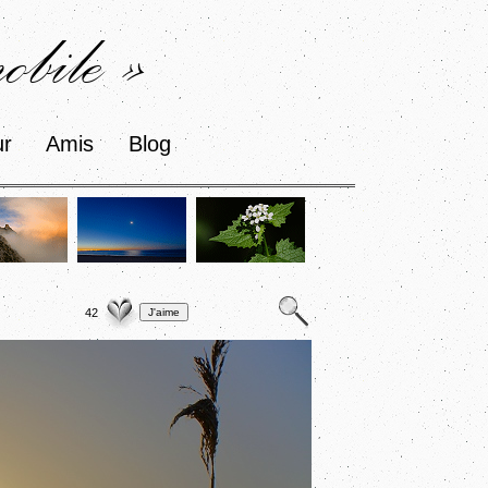
bile »
ur
Amis
Blog