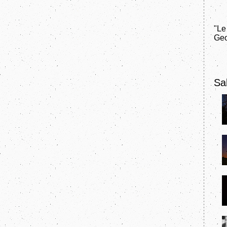
"Le
Geo
Sal