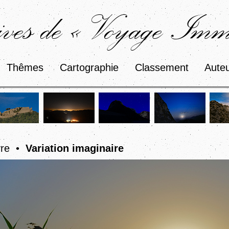
ves de « Voyage Immo
Thêmes
Cartographie
Classement
Aute
vre •
Variation imaginaire