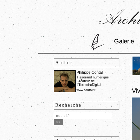
Archi
Galerie
Auteur
Philippe Contal
Tisserand numérique
Créateur de
#TerritoireDigital
Vi
www.contal.fr
Recherche