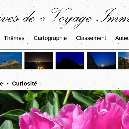
ves de « Voyage Immo
Thêmes
Cartographie
Classement
Aute
re •
Curiosité