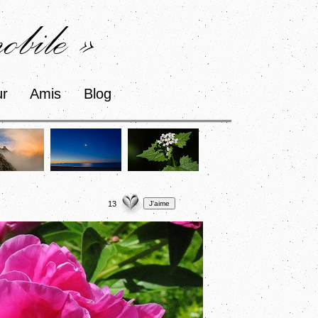
bile »
ur
Amis
Blog