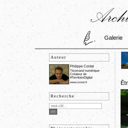
Archi
Galerie
Auteur
Philippe Contal
Tisserand numérique
Créateur de
#TerritoireDigital
Êt
www.contal.fr
Recherche