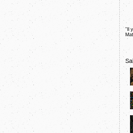
"Il 
Mat
Sal