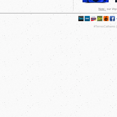
Note :
sur
Voy
#TerresCathares