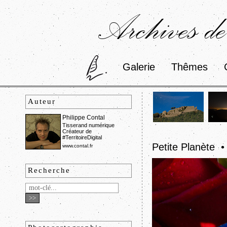
Archives de
Galerie
Thêmes
Auteur
Philippe Contal
Tisserand numérique
Créateur de
#TerritoireDigital
Petite Planète 
www.contal.fr
Recherche