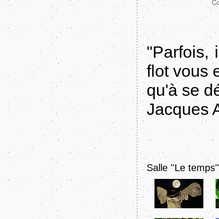
Co
"Parfois,
flot vous
qu'à se dé
Jacques At
Salle ''Le temps''