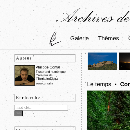
Archives de
Galerie
Thêmes
Auteur
Philippe Contal
Tisserand numérique
Créateur de
#TerritoireDigital
Le temps •
Con
www.contal.fr
Recherche