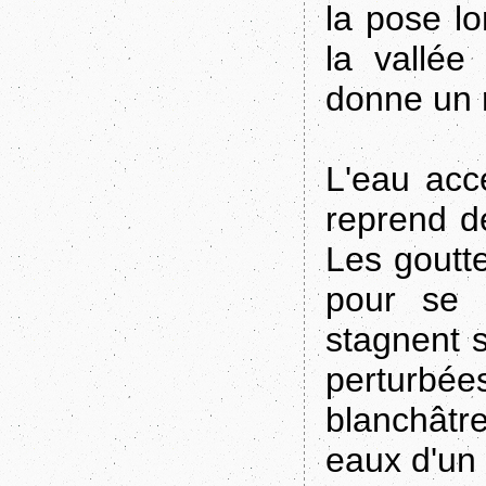
la pose l
la vallée
donne un r
L'eau acc
reprend de
Les goutte
pour se 
stagnent 
perturbées
blanchâtr
eaux d'un 