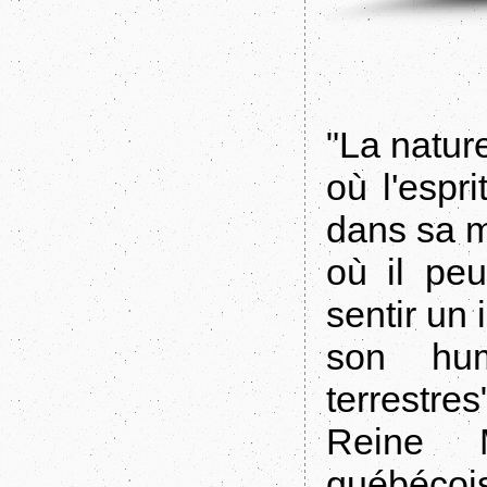
"La natur
où l'espr
dans sa m
où il pe
sentir un 
son hum
terrestres
Reine M
québécoi