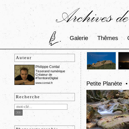
Archives de
Galerie
Thêmes
Auteur
Philippe Contal
Tisserand numérique
Créateur de
#TerritoireDigital
Petite Planète 
www.contal.fr
Recherche