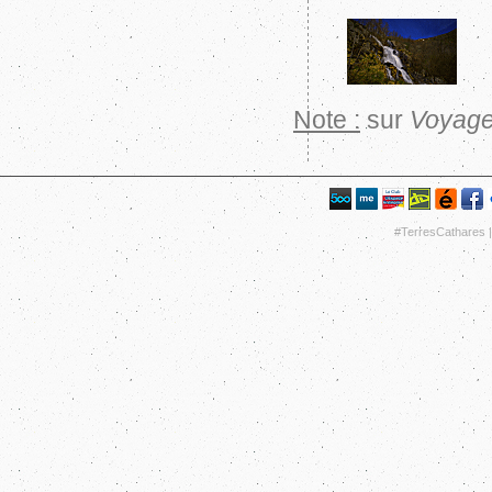
Note :
sur
Voyage
#TerresCathares