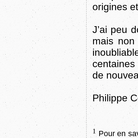
origines e
J’ai peu 
mais non 
inoubli
centaines 
de nouve
Philippe C
1
Pour en sav