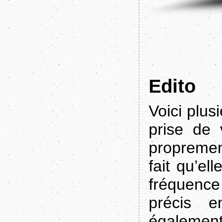
Edito
Voici plus
prise de 
propremen
fait qu’ell
fréquence
précis e
égalemen