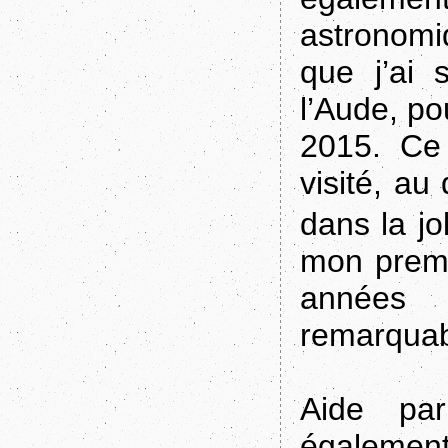
astronomi
que j’ai 
l’Aude, po
2015. Ce 
visité, a
dans la jo
mon premi
années 
remarquabl
Aide pa
également