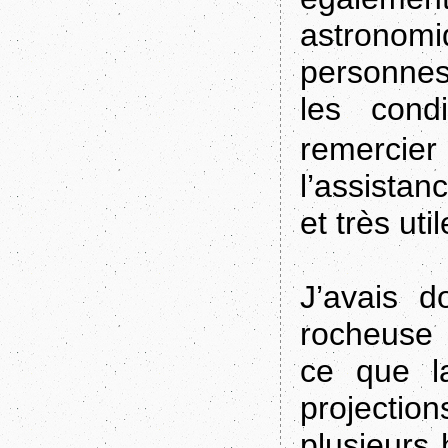
astronom
personnes
les condi
remercie
l’assistan
et très util
J’avais 
rocheuse 
ce que l
projection
plusieurs 