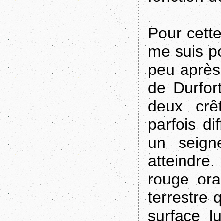
Pour cette
me suis p
peu après 
de Durfor
deux crê
parfois di
un seign
atteindre
rouge ora
terrestre 
surface l