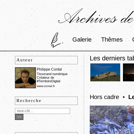
Archives de
Galerie
Thêmes
Les derniers ta
Auteur
Philippe Contal
Tisserand numérique
Créateur de
#TerritoireDigital
www.contal.fr
Hors cadre •
L
Recherche