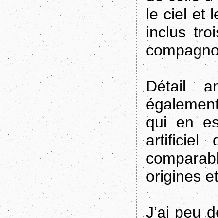
le ciel et
inclus tro
compagnon
Détail a
également
qui en es
artifici
comparab
origines e
J’ai peu 