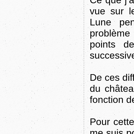
Ce que j’a
vue sur l
Lune pen
problème
points d
successive
De ces diff
du châtea
fonction de
Pour cette
me suis p