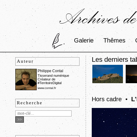
Archives de
Galerie
Thêmes
Les derniers ta
Auteur
Philippe Contal
Tisserand numérique
Créateur de
#TerritoireDigital
www.contal.fr
Hors cadre •
L
Recherche