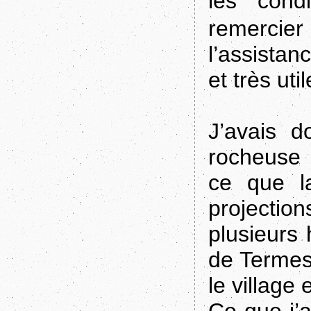
les condi
remercie
l’assistan
et très util
J’avais 
rocheuse 
ce que l
projection
plusieurs 
de Termes
le village