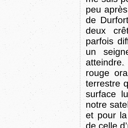
peu après 
de Durfor
deux crê
parfois di
un seign
atteindre
rouge ora
terrestre 
surface l
notre sate
et pour l
de celle d