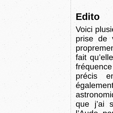
Edito
Voici plus
prise de 
propremen
fait qu’ell
fréquence
précis e
égalemen
astronomi
que j’ai 