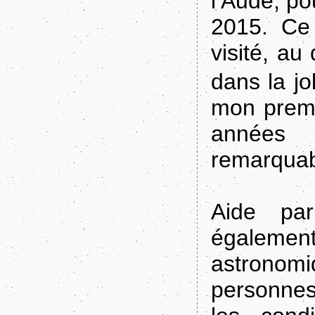
l’Aude, po
2015. Ce 
visité, a
dans la jo
mon premi
années 
remarquabl
Aide pa
également
astronom
personnes