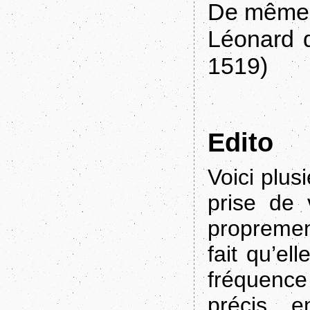
De même, l
Léonard d
1519)
Edito
Voici plus
prise de 
propremen
fait qu’ell
fréquence
précis e