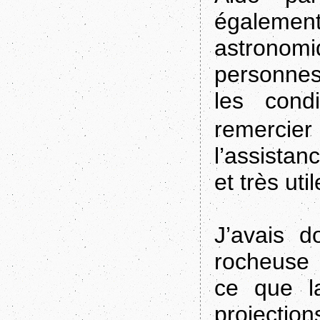
également
astronom
personnes
les condi
remercie
l’assistan
et très util
J’avais 
rocheuse 
ce que l
projection