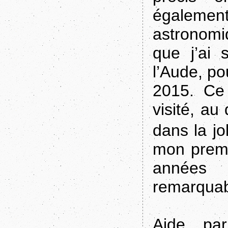
égalemen
astronomi
que j’ai 
l’Aude, po
2015. Ce 
visité, a
dans la jo
mon premi
années 
remarquabl
Aide pa