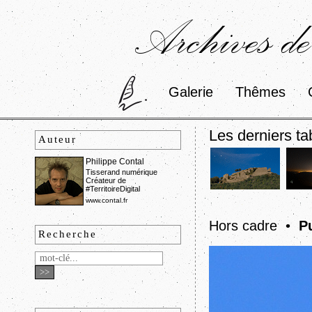
Archives de
Galerie
Thêmes
Les derniers ta
Auteur
Philippe Contal
Tisserand numérique
Créateur de
#TerritoireDigital
www.contal.fr
Hors cadre •
P
Recherche