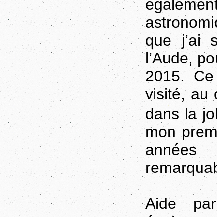
égalemen
astronomi
que j’ai 
l’Aude, po
2015. Ce 
visité, a
dans la jo
mon premi
années 
remarquabl
Aide pa