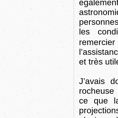
également
astronom
personnes
les condi
remercie
l’assistan
et très util
J’avais 
rocheuse 
ce que l
projection