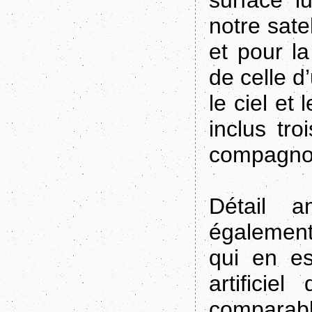
surface l
notre sate
et pour l
de celle d
le ciel et
inclus tro
compagnon
Détail a
également
qui en es
artifici
comparab