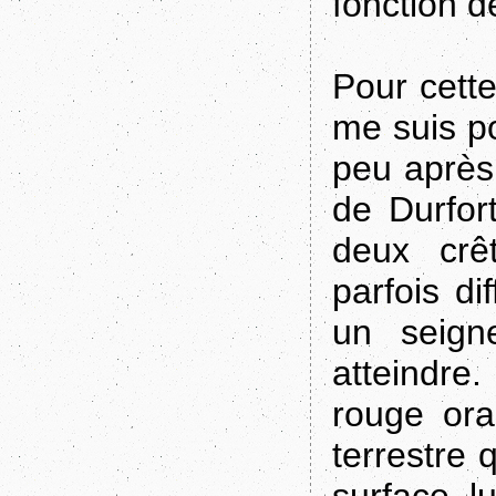
fonction de
Pour cette
me suis p
peu après 
de Durfor
deux crê
parfois di
un seign
atteindre
rouge ora
terrestre 