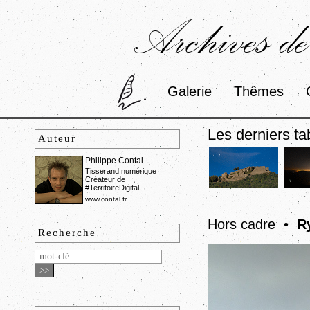
Archives de
Galerie
Thêmes
Les derniers ta
Auteur
Philippe Contal
Tisserand numérique
Créateur de
#TerritoireDigital
www.contal.fr
Hors cadre •
R
Recherche