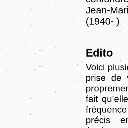
Jean-Mari
(1940- )
Edito
Voici plus
prise de 
propremen
fait qu’ell
fréquence
précis e