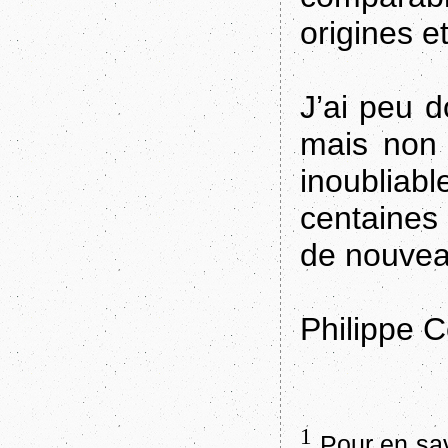
origines e
J’ai peu 
mais non 
inoubli
centaines 
de nouve
Philippe C
1
Pour en sav