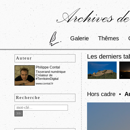
Archives de
Galerie
Thêmes
Les derniers ta
Auteur
Philippe Contal
Tisserand numérique
Créateur de
#TerritoireDigital
www.contal.fr
Hors cadre •
A
Recherche