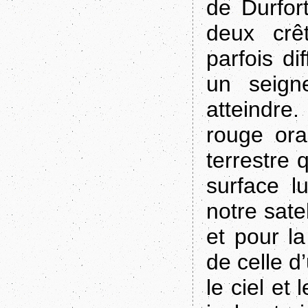
de Durfor
deux crê
parfois di
un seign
atteindre
rouge ora
terrestre 
surface l
notre sate
et pour l
de celle d
le ciel et