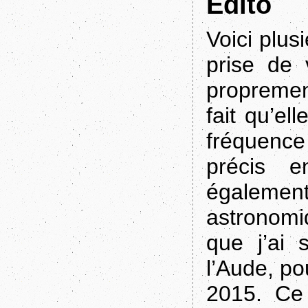
Edito
Voici plus
prise de 
propremen
fait qu’ell
fréquence
précis e
égalemen
astronomi
que j’ai 
l’Aude, po
2015. Ce 