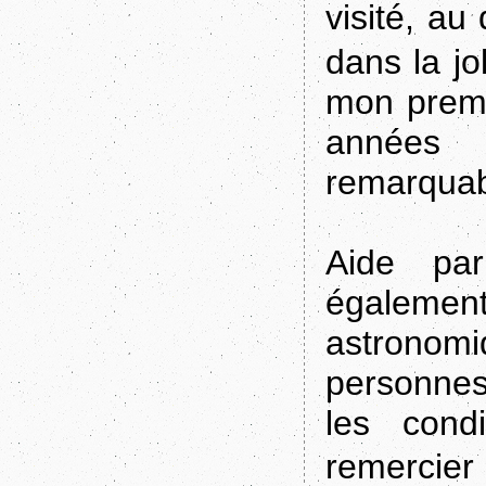
visité, a
dans la jo
mon premi
années 
remarquabl
Aide pa
également
astronom
personnes
les condi
remercie