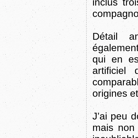
inclus tro
compagnon
Détail a
également
qui en es
artifici
comparab
origines e
J’ai peu 
mais non 