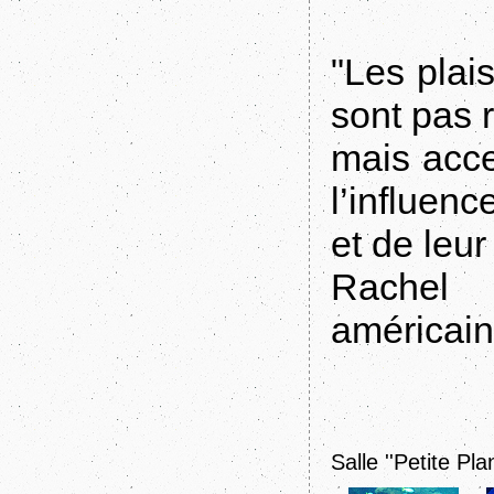
"Les plai
sont pas 
mais acce
l’influenc
et de leu
Rachel 
américain
Salle ''Petite Pla