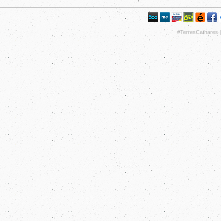
#TerresCathares