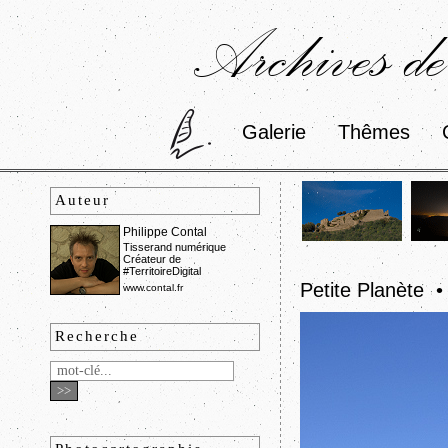
Archives de
Galerie
Thêmes
Auteur
Philippe Contal
Tisserand numérique
Créateur de
#TerritoireDigital
Petite Planète 
www.contal.fr
Recherche